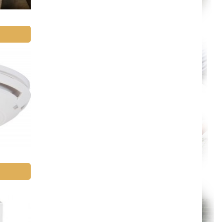
Chambéry
Annecy
Paris
Le Havre
Chelles
Versailles
Niort
Amiens
Albi
Montauban
Toulon
Avignon
La Roche-sur-Yon
Poitiers
Limoges
Épinal
Auxerre
Belfort
Évry
Boulogne-Billancourt
Saint-Denis
Créteil
Argenteuil