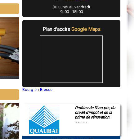
Du Lundi au vendredi
9h00 - 18h00
Plan d'accès
Google Maps
Bourg-en-Bresse
Saint-Quentin
Montluçon
Manosque
Profitez de l'éco-ptz, du
Gap
crédit d'impôt et de la
Nice
prime de rénovation.
Annonay
Charleville-Mézières
N°E157671
Pamiers
Troyes
Narbonne