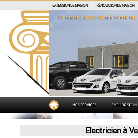
EXTENSION DE MAISON
RÉNOVATION DE MAISON
|
Artisan électricien à
Verneuil
NOS SERVICES
AMELIORATION 
Electricien à V