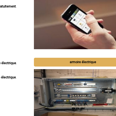
atuitement
.
armoire électrique
 électrique
.
 électrique
.