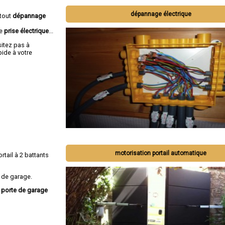
dépannage électrique
 tout
dépannage
de
prise électrique
...
sitez pas à
ide à votre
motorisation portail automatique
ortail à 2 battants
 de garage.
, porte de garage