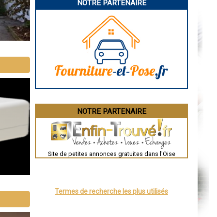
NOTRE PARTENAIRE
Rodez
Marseille
Caen
Aurillac
Angoulême
La Rochelle
Bourges
Brive-la-Gaillarde
Dijon
Saint-Brieuc
Guéret
Périgueux
Besançon
Valence
Évreux
NOTRE PARTENAIRE
Chartres
Brest
Nîmes
Toulouse
Auch
Bordeaux
Site de petites annonces gratuites dans l'Oise
Montpellier
Rennes
Châteauroux
Tours
Grenoble
Termes de recherche les plus utilisés
Dole
Mont-de-Marsan
Blois
Saint-Étienne