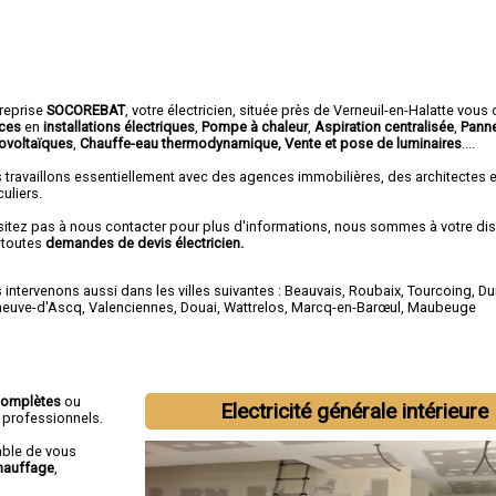
treprise
SOCOREBAT
,
votre électricien
, située près de Verneuil-en-Halatte vous 
ices
en
installations électriques
,
Pompe à chaleur
,
Aspiration centralisée
,
Pann
ovoltaïques
,
Chauffe-eau thermodynamique, Vente et pose de luminaires
....
 travaillons essentiellement avec des agences immobilières, des architectes 
culiers.
sitez pas à nous contacter pour plus d'informations, nous sommes à votre di
 toutes
demandes de devis électricien.
intervenons aussi dans les villes suivantes :
Beauvais
,
Roubaix
,
Tourcoing
,
Du
eneuve-d'Ascq
,
Valenciennes
,
Douai
,
Wattrelos
,
Marcq-en-Barœul
,
Maubeuge
 complètes
ou
Electricité générale intérieure
t professionnels.
able de vous
hauffage
,