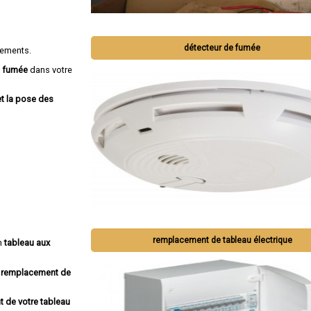
détecteur de fumée
gements.
e fumée
dans votre
et la pose des
remplacement de tableau électrique
un
tableau aux
remplacement de
 de votre tableau