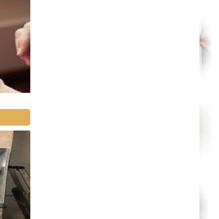
Le Puy-en-Velay
Nantes
Orléans
Cahors
Agen
Mende
Angers
Cherbourg-Octeville
Reims
Saint-Dizier
Laval
Nancy
Verdun
Lorient
Metz
Nevers
Lille
Beauvais
Alençon
Calais
Clermont-Ferrand
Pau
Tarbes
Perpignan
Strasbourg
Mulhouse
Lyon
Vesoul
Chalon-sur-Saône
Le Mans