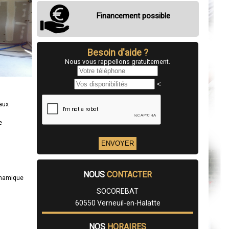
Financement possible
Besoin d'aide ?
Nous vous rappellons gratuitement.
<
eaux
e
NOUS
CONTACTER
ynamique
SOCOREBAT
60550 Verneuil-en-Halatte
NOS
HORAIRES