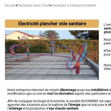
Accueil
Electricien dans l'Oise
Electricien à Verneuil-en-Halatte
Electricité plancher vide sanitaire
L'en
serv
phot
Nous
parti
N'hé
pour
Nous 
Vill
Notre entreprise intervient du simple
dépannage
jusqu'aux
installations
modification que ce soit en
neuf ou rénovation
auprès des particuliers e
Afin de conjuguer écologie et économie, la société SOCOREBAT est cap
apporter des solutions pour la maîtrise de
l’énergie
que ce soit pour le
c
l’
éclairage
et la production d’
eau chaude sanitaire
.