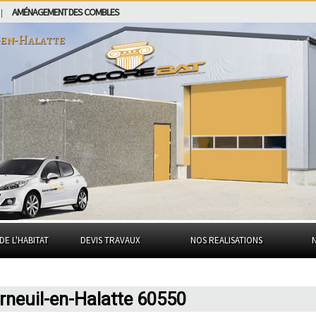
AMÉNAGEMENT DES COMBLES
|
-en-Halatte
DE L'HABITAT
DEVIS TRAVAUX
NOS REALISATIONS
erneuil-en-Halatte 60550