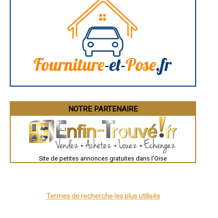
- Entreprise de traitement de remontées capillaires à Saint-Maximin
- Entreprise de traitement de remontées capillaires à Breuil-le-Sec
- Entreprise de traitement de remontées capillaires à Cauffry
- Entreprise de traitement de remontées capillaires à Jaux
- Entreprise de traitement de remontées capillaires à Longueil-Annel
- Entreprise de traitement de remontées capillaires à Le Mesnil-en-
Thelle
- Entreprise de traitement de remontées capillaires à Cuise-la-Motte
- Entreprise de traitement de remontées capillaires à Villers-sous-
Saint-Leu
- Entreprise de traitement de remontées capillaires à Brenouille
- Entreprise de traitement de remontées capillaires à Trosly-Breuil
- Entreprise de traitement de remontées capillaires à Bailleul-sur-
Thérain
NOTRE PARTENAIRE
- Entreprise de traitement de remontées capillaires à Formerie
- Entreprise de traitement de remontées capillaires à Boran-sur-Oise
- Entreprise de traitement de remontées capillaires à Clairoix
- Entreprise de traitement de remontées capillaires à Le Meux
- Entreprise de traitement de remontées capillaires à Pierrefonds
Site de petites annonces gratuites dans l'Oise
- Entreprise de traitement de remontées capillaires à Monchy-Saint-
Éloi
- Entreprise de traitement de remontées capillaires à Cambronne-lès-
Ribécourt
- Entreprise de traitement de remontées capillaires à Guiscard
Termes de recherche les plus utilisés
- Entreprise de traitement de remontées capillaires à Ully-Saint-
Georges
- Entreprise de traitement de remontées capillaires à Attichy