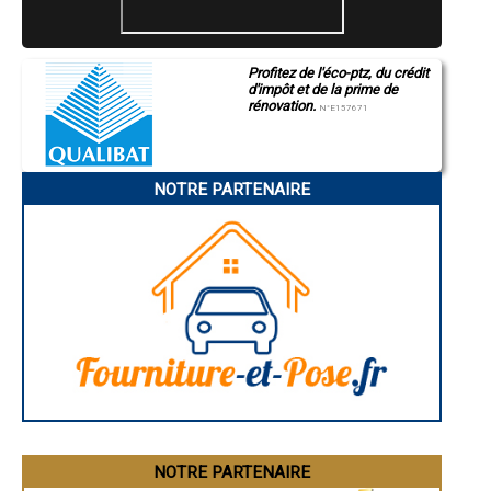
- Installateur poseur Poêles à Bois à Villers-sous-Saint-Leu
- Installateur poseur Poêles à Bois à Brenouille
- Installateur poseur Poêles à Bois à Trosly-Breuil
Profitez de l'éco-ptz, du crédit
- Installateur poseur Poêles à Bois à Bailleul-sur-Thérain
d'impôt et de la prime de
- Installateur poseur Poêles à Bois à Formerie
rénovation.
N°E157671
- Installateur poseur Poêles à Bois à Boran-sur-Oise
- Installateur poseur Poêles à Bois à Clairoix
- Installateur poseur Poêles à Bois à Le Meux
- Installateur poseur Poêles à Bois à Pierrefonds
NOTRE PARTENAIRE
- Installateur poseur Poêles à Bois à Monchy-Saint-Éloi
- Installateur poseur Poêles à Bois à Cambronne-lès-Ribécourt
- Installateur poseur Poêles à Bois à Guiscard
- Installateur poseur Poêles à Bois à Ully-Saint-Georges
- Installateur poseur Poêles à Bois à Attichy
- Installateur poseur Poêles à Bois à Fleurines
- Installateur poseur Poêles à Bois à Lagny-le-Sec
- Installateur poseur Poêles à Bois à Saint-Germer-de-Fly
- Installateur poseur Poêles à Bois à Neuilly-sous-Clermont
- Installateur poseur Poêles à Bois à Amblainville
- Installateur poseur Poêles à Bois à Chevrières
- Installateur poseur Poêles à Bois à Longueil-Sainte-Marie
- Installateur poseur Poêles à Bois à Tracy-le-Mont
- Installateur poseur Poêles à Bois à Remy
NOTRE PARTENAIRE
- Installateur poseur Poêles à Bois à Plailly