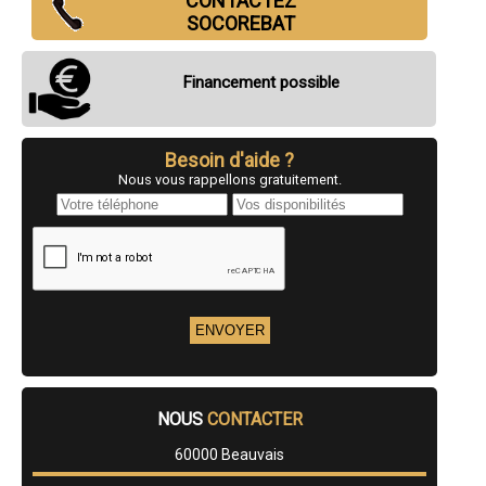
CONTACTEZ
- Entreprise d'isolation par insufflation à Breteuil
SOCOREBAT
- Entreprise d'isolation par insufflation à Bresles
- Entreprise d'isolation par insufflation à Laigneville
- Entreprise d'isolation par insufflation à Ribécourt-Dreslincourt
Financement possible
- Entreprise d'isolation par insufflation à Coye-la-Forêt
- Entreprise d'isolation par insufflation à Verberie
- Entreprise d'isolation par insufflation à Bornel
- Entreprise d'isolation par insufflation à Estrées-Saint-Denis
Besoin d'aide ?
- Entreprise d'isolation par insufflation à Cires-lès-Mello
Nous vous rappellons gratuitement.
- Entreprise d'isolation par insufflation à Choisy-au-Bac
- Entreprise d'isolation par insufflation à Orry-la-Ville
- Entreprise d'isolation par insufflation à Nanteuil-le-Haudouin
- Entreprise d'isolation par insufflation à Andeville
- Entreprise d'isolation par insufflation à Précy-sur-Oise
- Entreprise d'isolation par insufflation à Crèvecœur-le-Grand
- Entreprise d'isolation par insufflation à Béthisy-Saint-Pierre
- Entreprise d'isolation par insufflation à Le Plessis-Belleville
- Entreprise d'isolation par insufflation à Grandvilliers
- Entreprise d'isolation par insufflation à Neuilly-en-Thelle
- Entreprise d'isolation par insufflation à Pontpoint
- Entreprise d'isolation par insufflation à Chaumont-en-Vexin
NOUS
CONTACTER
- Entreprise d'isolation par insufflation à Bury
- Entreprise d'isolation par insufflation à Agnetz
60000 Beauvais
- Entreprise d'isolation par insufflation à Auneuil
- Entreprise d'isolation par insufflation à Breuil-le-Vert