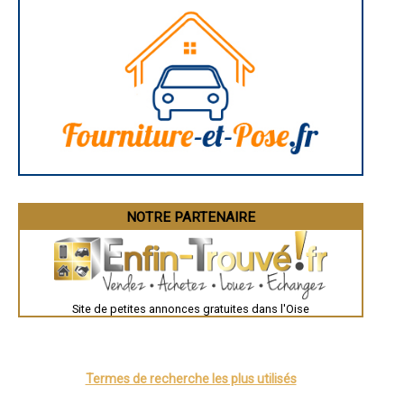
- Entreprise d'isolation par insufflation à Pierrefonds
- Entreprise d'isolation par insufflation à Monchy-Saint-Éloi
- Entreprise d'isolation par insufflation à Cambronne-lès-Ribécourt
- Entreprise d'isolation par insufflation à Guiscard
- Entreprise d'isolation par insufflation à Ully-Saint-Georges
- Entreprise d'isolation par insufflation à Attichy
- Entreprise d'isolation par insufflation à Fleurines
- Entreprise d'isolation par insufflation à Lagny-le-Sec
- Entreprise d'isolation par insufflation à Saint-Germer-de-Fly
- Entreprise d'isolation par insufflation à Neuilly-sous-Clermont
- Entreprise d'isolation par insufflation à Amblainville
- Entreprise d'isolation par insufflation à Chevrières
- Entreprise d'isolation par insufflation à Longueil-Sainte-Marie
- Entreprise d'isolation par insufflation à Tracy-le-Mont
NOTRE PARTENAIRE
- Entreprise d'isolation par insufflation à Remy
- Entreprise d'isolation par insufflation à Plailly
- Entreprise d'isolation par insufflation à Milly-sur-Thérain
- Entreprise d'isolation par insufflation à Feuquières
- Entreprise d'isolation par insufflation à Rieux
Site de petites annonces gratuites dans l'Oise
- Entreprise d'isolation par insufflation à Mareuil-sur-Ourcq
- Entreprise d'isolation par insufflation à Saint-Sauveur
- Entreprise d'isolation par insufflation à Angicourt
- Entreprise d'isolation par insufflation à Saint-Paul
- Entreprise d'isolation par insufflation à Cinqueux
Termes de recherche les plus utilisés
- Entreprise d'isolation par insufflation à Lachapelle-aux-Pots