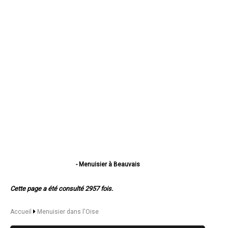
- Menuisier à Beauvais
- Menuisier à Compiègne
- Menuisier à Creil
Cette page a été consulté 2957 fois.
- Menuisier à Nogent-sur-Oise
- Menuisier à Senlis
- Menuisier à Noyon
Accueil
Menuisier dans l'Oise
- Menuisier à Crépy-en-Valois