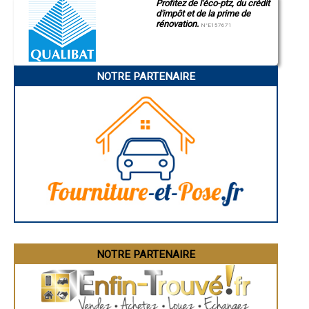
- Entreprise de charpente à Trosly-Breuil
Profitez de l'éco-ptz, du crédit
d'impôt et de la prime de
- Entreprise de charpente à Bailleul-sur-Thérain
rénovation.
- Entreprise de charpente à Formerie
N°E157671
- Entreprise de charpente à Boran-sur-Oise
- Entreprise de charpente à Clairoix
- Entreprise de charpente à Le Meux
NOTRE PARTENAIRE
- Entreprise de charpente à Pierrefonds
- Entreprise de charpente à Monchy-Saint-Éloi
- Entreprise de charpente à Cambronne-lès-Ribécourt
- Entreprise de charpente à Guiscard
- Entreprise de charpente à Ully-Saint-Georges
- Entreprise de charpente à Attichy
- Entreprise de charpente à Fleurines
- Entreprise de charpente à Lagny-le-Sec
- Entreprise de charpente à Saint-Germer-de-Fly
- Entreprise de charpente à Neuilly-sous-Clermont
- Entreprise de charpente à Amblainville
- Entreprise de charpente à Chevrières
- Entreprise de charpente à Longueil-Sainte-Marie
- Entreprise de charpente à Tracy-le-Mont
- Entreprise de charpente à Remy
NOTRE PARTENAIRE
- Entreprise de charpente à Plailly
- Entreprise de charpente à Milly-sur-Thérain
- Entreprise de charpente à Feuquières
- Entreprise de charpente à Rieux