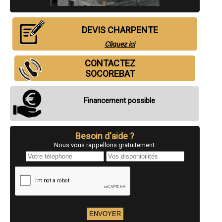
- Entreprise de charpente à Saint-Just-en-Chaussée
- Entreprise de charpente à Mouy
- Entreprise de charpente à Thourotte
DEVIS CHARPENTE
- Entreprise de charpente à Saint-Leu-d'Esserent
- Entreprise de charpente à Lacroix-Saint-Ouen
Cliquez ici
- Entreprise de charpente à Verneuil-en-Halatte
- Entreprise de charpente à Breteuil
CONTACTEZ
- Entreprise de charpente à Bresles
SOCOREBAT
- Entreprise de charpente à Laigneville
- Entreprise de charpente à Ribécourt-Dreslincourt
- Entreprise de charpente à Coye-la-Forêt
Financement possible
- Entreprise de charpente à Verberie
- Entreprise de charpente à Bornel
- Entreprise de charpente à Estrées-Saint-Denis
- Entreprise de charpente à Cires-lès-Mello
Besoin d'aide ?
- Entreprise de charpente à Choisy-au-Bac
Nous vous rappellons gratuitement.
- Entreprise de charpente à Orry-la-Ville
- Entreprise de charpente à Nanteuil-le-Haudouin
- Entreprise de charpente à Andeville
- Entreprise de charpente à Précy-sur-Oise
- Entreprise de charpente à Crèvecœur-le-Grand
- Entreprise de charpente à Béthisy-Saint-Pierre
- Entreprise de charpente à Le Plessis-Belleville
- Entreprise de charpente à Grandvilliers
- Entreprise de charpente à Neuilly-en-Thelle