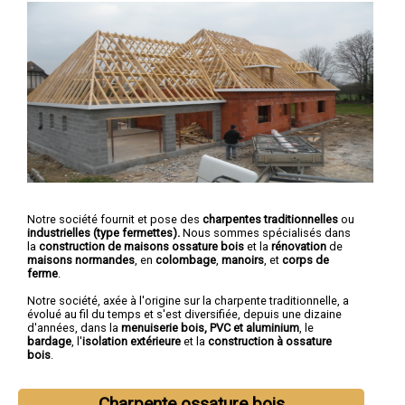
Notre société fournit et pose des
charpentes traditionnelles
ou
industrielles (type fermettes).
Nous sommes spécialisés dans
la
construction de maisons ossature bois
et la
rénovation
de
maisons normandes
, en
colombage
,
manoirs
, et
corps de
ferme
.
Notre société, axée à l'origine sur la charpente traditionnelle, a
évolué au fil du temps et s'est diversifiée, depuis une dizaine
d'années, dans la
menuiserie bois, PVC et aluminium
, le
bardage
, l'
isolation extérieure
et la
construction à ossature
bois
.
Charpente ossature bois