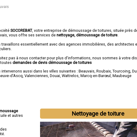
uvais
ociété
SOCOREBAT
, votre entreprise de démoussage de toitures, située près d
vais, vous offre ses services de
nettoyage, démoussage de toiture
.
 travaillons essentiellement avec des agences immobilières, des architectes 
culiers.
sitez pas à nous contacter pour plus d'informations, nous sommes à votre di
 toutes
demandes de devis démoussage de toitures
intervenons aussi dans les villes suivantes :
Beauvais
,
Roubaix
,
Tourcoing
,
Du
eneuve-d'Ascq
,
Valenciennes
,
Douai
,
Wattrelos
,
Marcq-en-Barœul
,
Maubeuge
moussage
Nettoyage de toiture
uile et autres
 des
té.