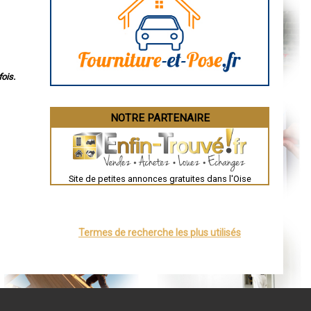
Angoulême
La Rochelle
Bourges
Brive-la-Gaillarde
Dijon
Saint-Brieuc
Guéret
ois.
Périgueux
Besançon
Valence
Évreux
NOTRE PARTENAIRE
Chartres
Brest
Nîmes
Toulouse
Auch
Bordeaux
Site de petites annonces gratuites dans l'Oise
Montpellier
Rennes
Châteauroux
Tours
Grenoble
Termes de recherche les plus utilisés
Dole
Mont-de-Marsan
Blois
Saint-Étienne
Le Puy-en-Velay
Nantes
Orléans
Cahors