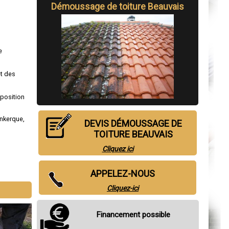
Démoussage de toiture Beauvais
e
et des
sposition
nkerque
,
DEVIS DÉMOUSSAGE DE
TOITURE BEAUVAIS
Cliquez ici
APPELEZ-NOUS
Cliquez-ici
Financement possible