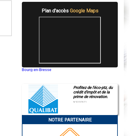
Plan d'accès
Google Maps
Bourg-en-Bresse
Saint-Quentin
Montluçon
Manosque
Profitez de l'éco-ptz, du
Gap
crédit d'impôt et de la
Nice
prime de rénovation.
Annonay
Charleville-Mézières
N°E157671
Pamiers
Troyes
Narbonne
NOTRE PARTENAIRE
Rodez
Marseille
Caen
Aurillac