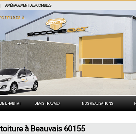
AMÉNAGEMENT DES COMBLES
|
toitures à
DE L'HABITAT
DEVIS TRAVAUX
NOS REALISATIONS
oiture à Beauvais 60155