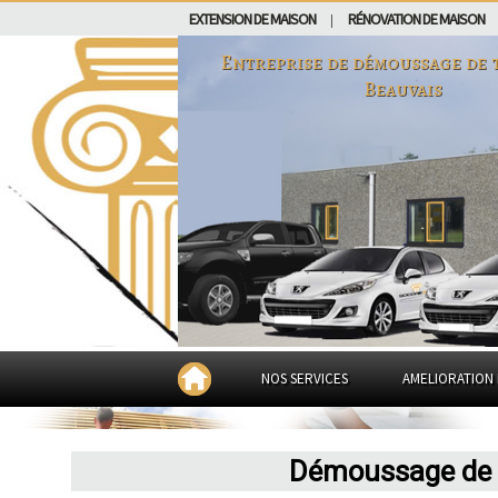
EXTENSION DE MAISON
RÉNOVATION DE MAISON
|
Entreprise de démoussage de 
Beauvais
NOS SERVICES
AMELIORATION 
Démoussage de t