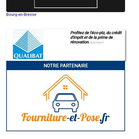
- Entreprise d'isolation par insufflation à Formerie
- Entreprise d'isolation par insufflation à Boran-sur-Oise
- Entreprise d'isolation par insufflation à Clairoix
Bourg-en-Bresse
- Entreprise d'isolation par insufflation à Le Meux
Saint-Quentin
- Entreprise d'isolation par insufflation à Pierrefonds
Montluçon
Manosque
- Entreprise d'isolation par insufflation à Monchy-Saint-Éloi
Profitez de l'éco-ptz, du crédit
Gap
- Entreprise d'isolation par insufflation à Cambronne-lès-Ribécourt
d'impôt et de la prime de
Nice
- Entreprise d'isolation par insufflation à Guiscard
rénovation.
Annonay
N°E157671
- Entreprise d'isolation par insufflation à Ully-Saint-Georges
Charleville-Mézières
- Entreprise d'isolation par insufflation à Attichy
Pamiers
Troyes
- Entreprise d'isolation par insufflation à Fleurines
Narbonne
- Entreprise d'isolation par insufflation à Lagny-le-Sec
NOTRE PARTENAIRE
Rodez
- Entreprise d'isolation par insufflation à Saint-Germer-de-Fly
Marseille
- Entreprise d'isolation par insufflation à Neuilly-sous-Clermont
Caen
- Entreprise d'isolation par insufflation à Amblainville
Aurillac
Angoulême
- Entreprise d'isolation par insufflation à Chevrières
La Rochelle
- Entreprise d'isolation par insufflation à Longueil-Sainte-Marie
Bourges
- Entreprise d'isolation par insufflation à Tracy-le-Mont
Brive-la-Gaillarde
- Entreprise d'isolation par insufflation à Remy
Dijon
- Entreprise d'isolation par insufflation à Plailly
Saint-Brieuc
Guéret
- Entreprise d'isolation par insufflation à Milly-sur-Thérain
Périgueux
- Entreprise d'isolation par insufflation à Feuquières
Besançon
- Entreprise d'isolation par insufflation à Rieux
Valence
- Entreprise d'isolation par insufflation à Mareuil-sur-Ourcq
Évreux
- Entreprise d'isolation par insufflation à Saint-Sauveur
Chartres